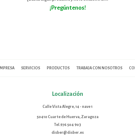
¡Pregúntenos!
MPRESA
SERVICIOS
PRODUCTOS
TRABAJA CON NOSOTROS
CO
Localización
Calle Vista Alegre, 14 - nave 1
50410 Cuarte de Huerva, Zaragoza
Tel.976 504 903
disber@disber.es