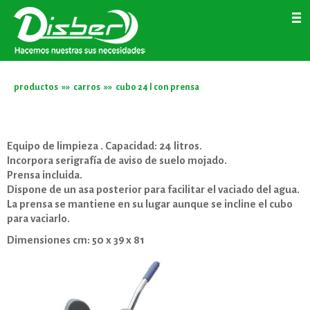
Home
Empresa
Servicios
Productos
Trabaja con nosotros
Contacto
productos
»»
carros
»»
cubo 24 l con prensa
ir
Equipo de limpieza . Capacidad: 24 litros.
Incorpora serigrafía de aviso de suelo mojado.
Prensa incluida.
Dispone de un asa posterior para facilitar el vaciado del agua.
La prensa se mantiene en su lugar aunque se incline el cubo
para vaciarlo.
Dimensiones cm: 50 x 39 x 81