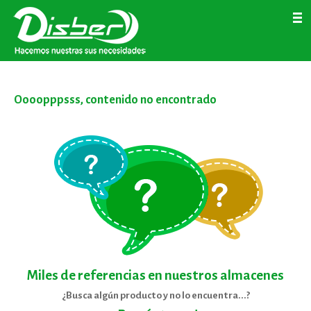
Home
Empresa
Servicios
Productos
Trabaja con nosotros
Contacto
ir
Oooopppsss, contenido no encontrado
Miles de referencias en nuestros almacenes
¿Busca algún producto y no lo encuentra...?