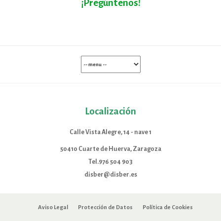
¡Pregúntenos!
Localización
Calle Vista Alegre, 14 - nave 1
50410 Cuarte de Huerva, Zaragoza
Tel.976 504 903
disber@disber.es
Aviso Legal
Protección de Datos
Política de Cookies